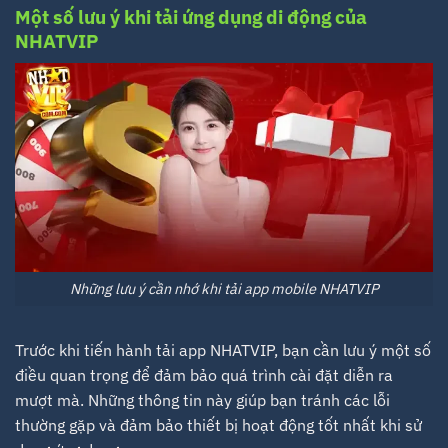
Một số lưu ý khi tải ứng dụng di động của
NHATVIP
Những lưu ý cần nhớ khi tải app mobile NHATVIP
Trước khi tiến hành tải app NHATVIP, bạn cần lưu ý một số
điều quan trọng để đảm bảo quá trình cài đặt diễn ra
mượt mà. Những thông tin này giúp bạn tránh các lỗi
thường gặp và đảm bảo thiết bị hoạt động tốt nhất khi sử