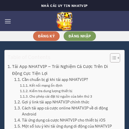
Chuyển
NHÀ CÁI UY TIN NHATVIP
đến
nội
dung
ĐĂNG KÝ
ĐĂNG NHẬP
Table of Contents
Tải App NHATVIP – Trải Nghiệm Cá Cược Trên Di
Động Cực Tiện Lợi
Cần chuẩn bị gì khi tải app NHATVIP?
Kết nối mạng ổn định
Kiểm tra dung lượng thiết bị
Cho phép cài đặt từ nguồn của bên thứ 3
Gợi ý link tải app NHATVIP chính thức
Cách tải app cá cược online NHATVIP về di động
Android
Tải ứng dụng cá cược NHATVIP cho thiết bị iOS
Một số lưu ý khi tải ứng dụng di động của NHATVIP