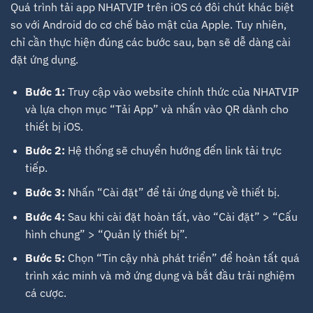
Quá trình tải app NHATVIP trên iOS có đôi chút khác biệt
so với Android do cơ chế bảo mật của Apple. Tuy nhiên,
chỉ cần thực hiện đúng các bước sau, bạn sẽ dễ dàng cài
đặt ứng dụng.
Bước 1:
Truy cập vào website chính thức của NHATVIP
và lựa chọn mục “Tải App” và nhấn vào QR dành cho
thiết bị iOS.
Bước 2:
Hệ thống sẽ chuyển hướng đến link tải trực
tiếp.
Bước 3:
Nhấn “Cài đặt” để tải ứng dụng về thiết bị.
Bước 4:
Sau khi cài đặt hoàn tất, vào “Cài đặt” > “Cấu
hình chung” > “Quản lý thiết bị”.
Bước 5:
Chọn “Tin cậy nhà phát triển” để hoàn tất quá
trình xác minh và mở ứng dụng và bắt đầu trải nghiệm
cá cược.