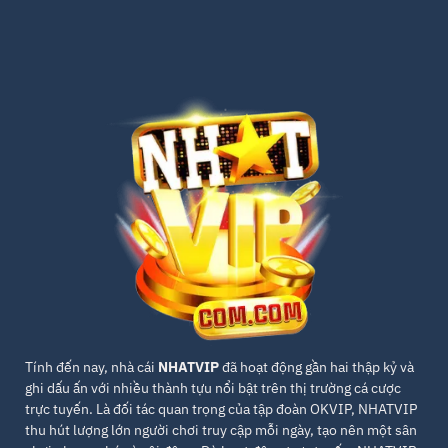
Tính đến nay, nhà cái
NHATVIP
đã hoạt động gần hai thập kỷ và
ghi dấu ấn với nhiều thành tựu nổi bật trên thị trường cá cược
trực tuyến. Là đối tác quan trọng của tập đoàn OKVIP, NHATVIP
thu hút lượng lớn người chơi truy cập mỗi ngày, tạo nên một sân