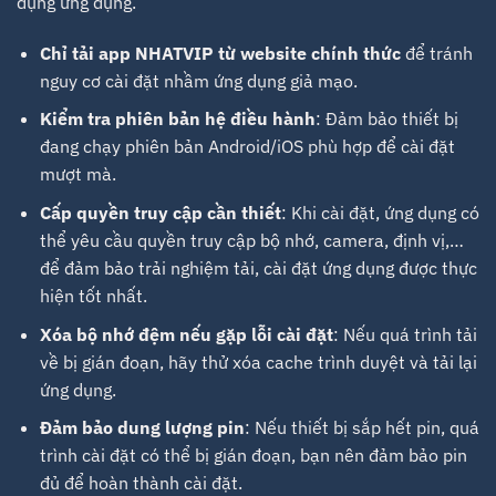
dụng ứng dụng.
Chỉ tải app NHATVIP từ website chính thức
để tránh
nguy cơ cài đặt nhầm ứng dụng giả mạo.
Kiểm tra phiên bản hệ điều hành
: Đảm bảo thiết bị
đang chạy phiên bản Android/iOS phù hợp để cài đặt
mượt mà.
Cấp quyền truy cập cần thiết
: Khi cài đặt, ứng dụng có
thể yêu cầu quyền truy cập bộ nhớ, camera, định vị,…
để đảm bảo trải nghiệm tải, cài đặt ứng dụng được thực
hiện tốt nhất.
Xóa bộ nhớ đệm nếu gặp lỗi cài đặt
: Nếu quá trình tải
về bị gián đoạn, hãy thử xóa cache trình duyệt và tải lại
ứng dụng.
Đảm bảo dung lượng pin
: Nếu thiết bị sắp hết pin, quá
trình cài đặt có thể bị gián đoạn, bạn nên đảm bảo pin
đủ để hoàn thành cài đặt.