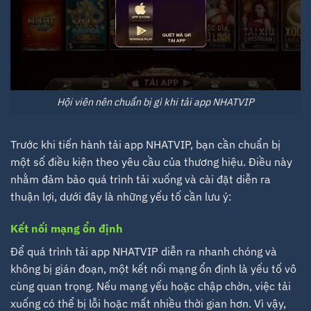
Hội viên nên chuẩn bị gì khi tải app NHATVIP
Trước khi tiến hành tải app NHATVIP, bạn cần chuẩn bị
một số điều kiện theo yêu cầu của thương hiệu. Điều này
nhằm đảm bảo quá trình tải xuống và cài đặt diễn ra
thuận lợi, dưới đây là những yếu tố cần lưu ý:
Kết nối mạng ổn định
Để quá trình tải app NHATVIP diễn ra nhanh chóng và
không bị gián đoạn, một kết nối mạng ổn định là yếu tố vô
cùng quan trọng. Nếu mạng yếu hoặc chập chờn, việc tải
xuống có thể bị lỗi hoặc mất nhiều thời gian hơn. Vì vậy,