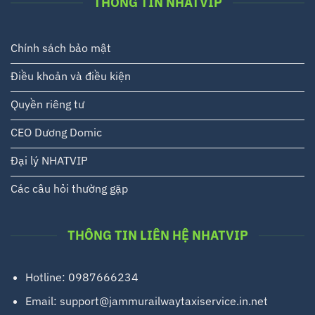
THÔNG TIN NHATVIP
Chính sách bảo mật
Điều khoản và điều kiện
Quyền riêng tư
CEO Dương Domic
Đại lý NHATVIP
Các câu hỏi thường gặp
THÔNG TIN LIÊN HỆ NHATVIP
Hotline: 0987666234
Email:
support@jammurailwaytaxiservice.in.net