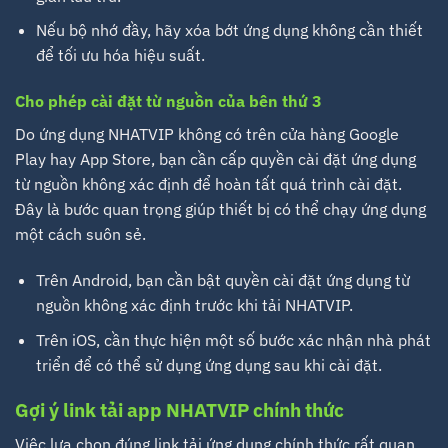
Nếu bộ nhớ đầy, hãy xóa bớt ứng dụng không cần thiết
để tối ưu hóa hiệu suất.
Cho phép cài đặt từ nguồn của bên thứ 3
Do ứng dụng NHATVIP không có trên cửa hàng Google
Play hay App Store, bạn cần cấp quyền cài đặt ứng dụng
từ nguồn không xác định để hoàn tất quá trình cài đặt.
Đây là bước quan trọng giúp thiết bị có thể chạy ứng dụng
một cách suôn sẻ.
Trên Android, bạn cần bật quyền cài đặt ứng dụng từ
nguồn không xác định trước khi tải NHATVIP.
Trên iOS, cần thực hiện một số bước xác nhận nhà phát
triển để có thể sử dụng ứng dụng sau khi cài đặt.
Gợi ý link tải app NHATVIP chính thức
Việc lựa chọn đúng link tải ứng dụng chính thức rất quan