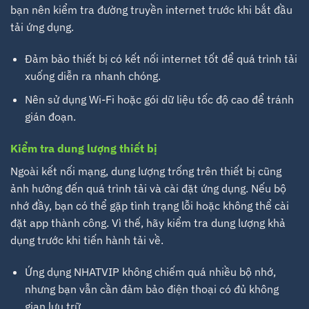
bạn nên kiểm tra đường truyền internet trước khi bắt đầu
tải ứng dụng.
Đảm bảo thiết bị có kết nối internet tốt để quá trình tải
xuống diễn ra nhanh chóng.
Nên sử dụng Wi-Fi hoặc gói dữ liệu tốc độ cao để tránh
gián đoạn.
Kiểm tra dung lượng thiết bị
Ngoài kết nối mạng, dung lượng trống trên thiết bị cũng
ảnh hưởng đến quá trình tải và cài đặt ứng dụng. Nếu bộ
nhớ đầy, bạn có thể gặp tình trạng lỗi hoặc không thể cài
đặt app thành công. Vì thế, hãy kiểm tra dung lượng khả
dụng trước khi tiến hành tải về.
Ứng dụng NHATVIP không chiếm quá nhiều bộ nhớ,
nhưng bạn vẫn cần đảm bảo điện thoại có đủ không
gian lưu trữ.