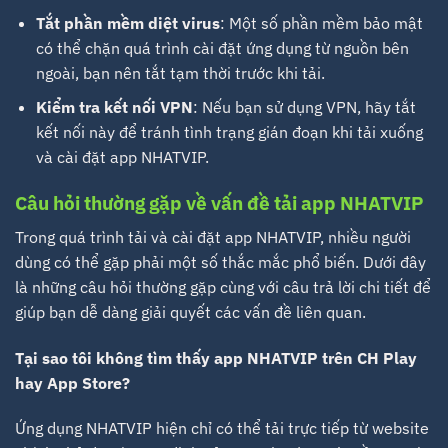
Tắt phần mềm diệt virus
: Một số phần mềm bảo mật
có thể chặn quá trình cài đặt ứng dụng từ nguồn bên
ngoài, bạn nên tắt tạm thời trước khi tải.
Kiểm tra kết nối VPN
: Nếu bạn sử dụng VPN, hãy tắt
kết nối này để tránh tình trạng gián đoạn khi tải xuống
và cài đặt app NHATVIP.
Câu hỏi thường gặp về vấn đề tải app NHATVIP
Trong quá trình tải và cài đặt app NHATVIP, nhiều người
dùng có thể gặp phải một số thắc mắc phổ biến. Dưới đây
là những câu hỏi thường gặp cùng với câu trả lời chi tiết để
giúp bạn dễ dàng giải quyết các vấn đề liên quan.
Tại sao tôi không tìm thấy app NHATVIP trên CH Play
hay App Store?
Ứng dụng NHATVIP hiện chỉ có thể tải trực tiếp từ website