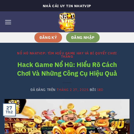
Chuyển
NHÀ CÁI UY TIN NHATVIP
đến
nội
dung
ĐĂNG KÝ
ĐĂNG NHẬP
NỔ HŨ NHATVIP: TÌM HIỂU GAME HAY VÀ BÍ QUYẾT CHƠI
THẮNG
Hack Game Nổ Hũ: Hiểu Rõ Cách
Chơi Và Những Công Cụ Hiệu Quả
ĐÃ ĐĂNG TRÊN
THÁNG 2 27, 2025
BỞI
SEO
27
Th2