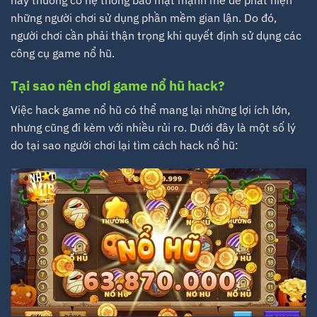
nay thường có hệ thống bảo mật mạnh mẽ để phát hiện
những người chơi sử dụng phần mềm gian lận. Do đó,
người chơi cần phải thận trọng khi quyết định sử dụng các
công cụ game nổ hũ.
Tại sao nên chơi game nổ hũ hack?
Việc hack game nổ hũ có thể mang lại những lợi ích lớn,
nhưng cũng đi kèm với nhiều rủi ro. Dưới đây là một số lý
do tại sao người chơi lại tìm cách hack nổ hũ: