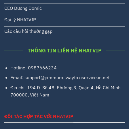
CEO Dương Domic
Đại lý NHATVIP
Các câu hỏi thường gặp
THÔNG TIN LIÊN HỆ NHATVIP
Hotline: 0987666234
Email:
support@jammurailwaytaxiservice.in.net
Địa chỉ: 194 Đ. Số 48, Phường 3, Quận 4, Hồ Chí Minh
700000, Việt Nam
ĐỐI TÁC HỢP TÁC VỚI NHATVIP