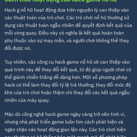
Hack g nổ hũ hoạt động dựa trên nguyên lý can thiệp vào
các thuật toán của trò chơi. Các trò chơi nổ hũ thường sử
dụng các thuật toán ngẫu nhiên để quyết định kết quả của
mỗi vòng quay. Điều này có nghĩa là kết quả hoàn toàn
phụ thuộc vào sự may mắn, và người chơi không thể thay
đổi được nó.
Tuy nhiên, các công cụ hack game nổ hũ sẽ can thiệp vào
quá trình này để thay đổi kết quả, từ đó giúp người chơi có
thể giành chiến thắng dễ dàng hơn. Một số phương pháp
hack có thể làm thay đổi tỷ lệ trả thưởng, thay đổi mức độ
khó của trò chơi hoặc thậm chí thay đổi các kết quả ngẫu
nhiên của máy quay.
Mặc dù công nghệ hack game ngày càng trở nên tinh vi,
nhưng nhà phát triển game luôn tìm cách phát hiện và
ngăn chặn các hoạt động gian lận này. Các trò chơi hiện