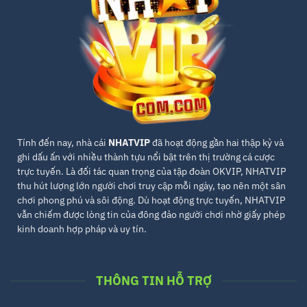
Tính đến nay, nhà cái
NHATVIP
đã hoạt động gần hai thập kỷ và
ghi dấu ấn với nhiều thành tựu nổi bật trên thị trường cá cược
trực tuyến. Là đối tác quan trọng của tập đoàn OKVIP, NHATVIP
thu hút lượng lớn người chơi truy cập mỗi ngày, tạo nên một sân
chơi phong phú và sôi động. Dù hoạt động trực tuyến, NHATVIP
vẫn chiếm được lòng tin của đông đảo người chơi nhờ giấy phép
kinh doanh hợp pháp và uy tín.
THÔNG TIN HỖ TRỢ