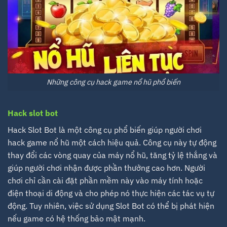
Những công cụ hack game nổ hũ phổ biến
Hack slot bot
Hack Slot Bot là một công cụ phổ biến giúp người chơi
hack game nổ hũ một cách hiệu quả. Công cụ này tự động
thay đổi các vòng quay của máy nổ hũ, tăng tỷ lệ thắng và
giúp người chơi nhận được phần thưởng cao hơn. Người
chơi chỉ cần cài đặt phần mềm này vào máy tính hoặc
điện thoại di động và cho phép nó thực hiện các tác vụ tự
động. Tuy nhiên, việc sử dụng Slot Bot có thể bị phát hiện
nếu game có hệ thống bảo mật mạnh.