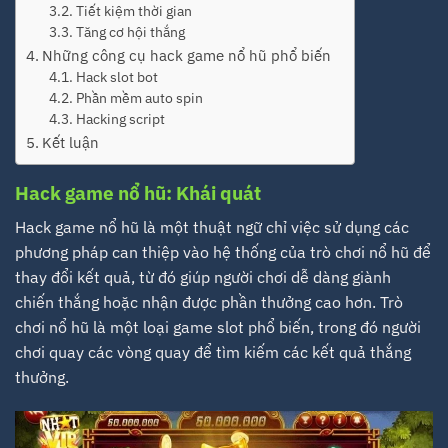
Tiết kiệm thời gian
Tăng cơ hội thắng
Những công cụ hack game nổ hũ phổ biến
Hack slot bot
Phần mềm auto spin
Hacking script
Kết luận
Hack game nổ hũ: Khái quát
Hack game nổ hũ là một thuật ngữ chỉ việc sử dụng các
phương pháp can thiệp vào hệ thống của trò chơi nổ hũ để
thay đổi kết quả, từ đó giúp người chơi dễ dàng giành
chiến thắng hoặc nhận được phần thưởng cao hơn. Trò
chơi nổ hũ là một loại game slot phổ biến, trong đó người
chơi quay các vòng quay để tìm kiếm các kết quả thắng
thưởng.